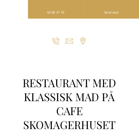
44 98 47 76
Send mail
RESTA​URANT MED
KLASSISK MAD PÅ
CAFE
SKOMAGERHUSET​