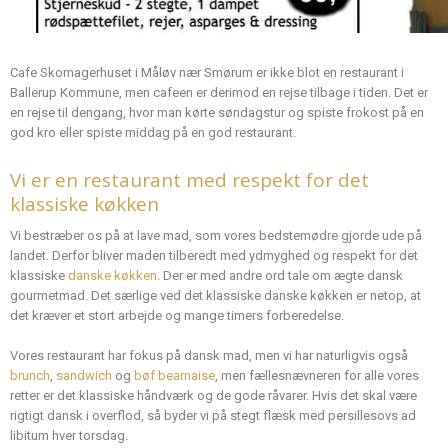
Cafe Skomagerhuset i Måløv nær Smørum er ikke blot en restaurant i
Ballerup Kommune, men cafeen er derimod en rejse tilbage i tiden. Det er
en rejse til dengang, hvor man kørte søndagstur og spiste frokost på en
god kro eller spiste middag på en god restaurant.
Vi er en restaurant med respekt for det
klassiske køkken
​Vi bestræber os på at lave mad, som vores bedstemødre gjorde ude på
landet. Derfor bliver maden tilberedt med ydmyghed og respekt for det
klassiske
danske køkken
. Der er med andre ord tale om ægte dansk
gourmetmad. Det særlige ved det klassiske danske køkken er netop, at
det kræver et stort arbejde og mange timers forberedelse.
Vores restaurant har fokus på dansk mad, men vi har naturligvis også
brunch
,
sandwich
og
bøf bearnaise
, men fællesnævneren for alle vores
retter er det klassiske håndværk og de gode råvarer. Hvis det skal være
rigtigt dansk i overflod, så byder vi på stegt flæsk med persillesovs ad
libitum hver torsdag.