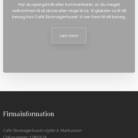
Har du spørgsmål eller kommentarer, er du meget
velkommen til at skrive eller ringe til os. Vi glæder os til dit
besøg hos Café Skomagerhuset. Vi ser frem til dit besøg.
Læs mere​
Firmainformation
Cafe Skomagerhuset v/Jytte A. Markussen
CVR-nummer: 17802674