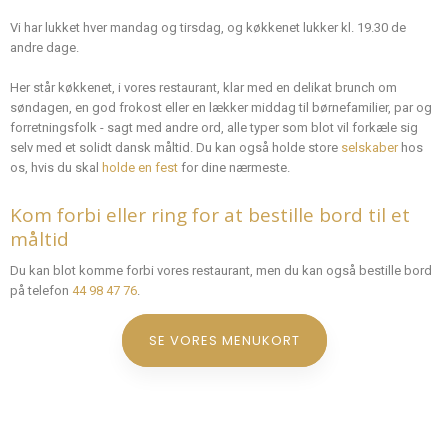
Vi har lukket hver mandag og tirsdag, og køkkenet lukker kl. 19.30 de
andre dage.​
Her står køkkenet, i vores restaurant, klar med en delikat brunch om
søndagen, en god frokost eller en lækker middag til børnefamilier, par og
forretningsfolk - sagt med andre ord, alle typer som blot vil forkæle sig
selv med et solidt dansk måltid. Du kan også holde store
selskaber
hos
os, hvis du skal
holde en fest
for dine nærmeste.
Kom forbi eller ring for at bestille bord til et
måltid
Du kan blot komme forbi vores restaurant, men du kan også bestille bord
på telefon
44 98 47 76
.
SE VORES MENUKORT